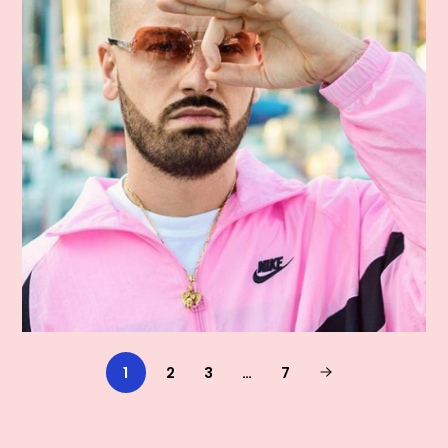
1
2
3
…
7