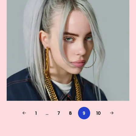
1
…
7
8
9
10