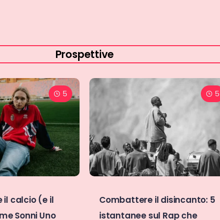
Prospettive
5
14
l disincanto: 5
“2025-2026”: Rap, Stranger
sul Rap che
Things e “ritorno al futuro”