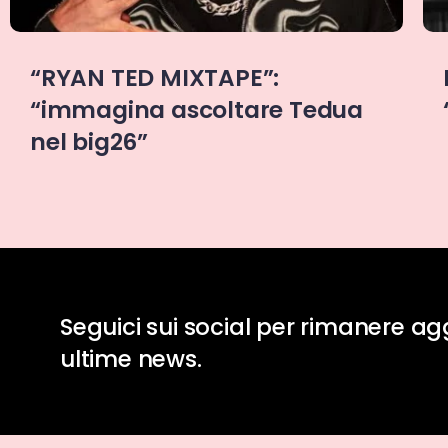
Raccontare per esistere:
“MOONSHINERS” di Pessimo17
Seguici sui social per rimanere ag
ultime news.