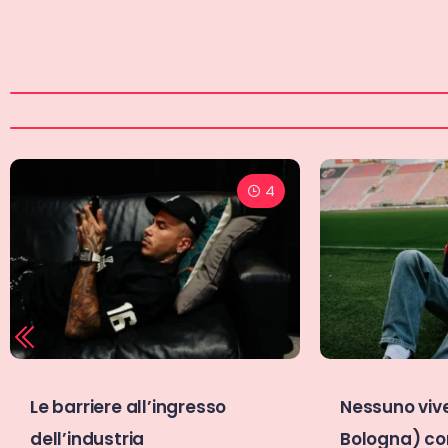
5
Nessuno vive il calcio (e il
Combattere i
Bologna) come Sonni Uno
istantanee 