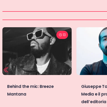
11
Giuseppe Tavera, Wave
Vegas Jones
Media e il problema
il mio mome
dell’editoria digitale