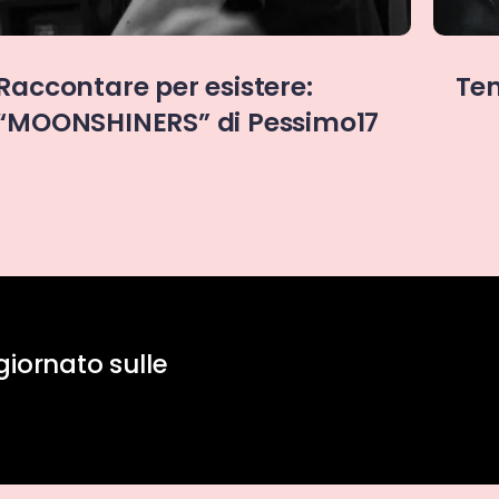
Tenera è la “Nerissima” notte
“RY
“i
nel
giornato sulle