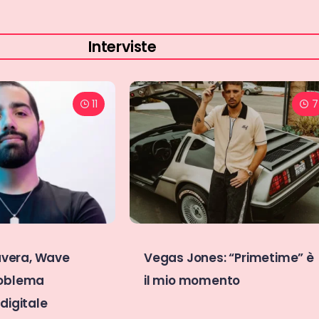
Interviste
7
5
: “Primetime” è
Abbiamo intervistato Mimì
nto
ed è più pronta che mai a
sfondare