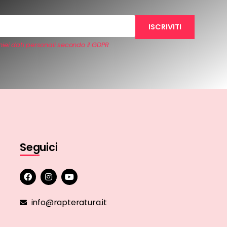
iei dati personali secondo il GDPR
Seguici
info@rapteratura.it