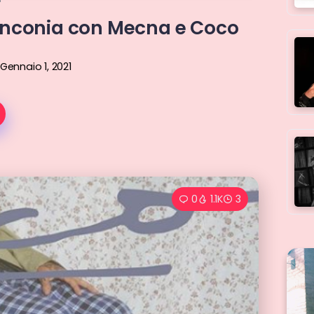
linconia con Mecna e Coco
Gennaio 1, 2021
0
1.1K
3