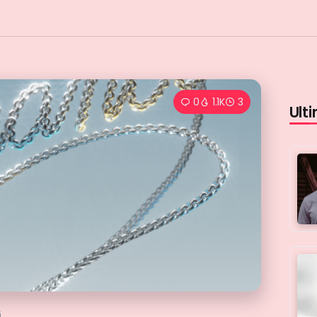
0
1.1K
3
Ulti
i