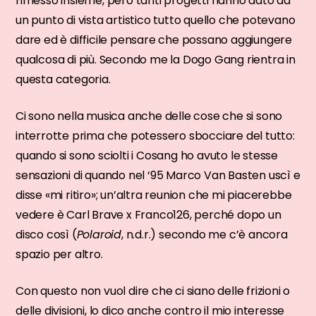
rimesso insieme, però tanti progetti hanno dato da
un punto di vista artistico tutto quello che potevano
dare ed è difficile pensare che possano aggiungere
qualcosa di più. Secondo me la Dogo Gang rientra in
questa categoria.
Ci sono nella musica anche delle cose che si sono
interrotte prima che potessero sbocciare del tutto:
quando si sono sciolti i Cosang ho avuto le stesse
sensazioni di quando nel ‘95 Marco Van Basten uscì e
disse «mi ritiro»; un’altra reunion che mi piacerebbe
vedere è Carl Brave x Franco126, perché dopo un
disco così (
Polaroid
, n.d.r.) secondo me c’è ancora
spazio per altro.
Con questo non vuol dire che ci siano delle frizioni o
delle divisioni, lo dico anche contro il mio interesse