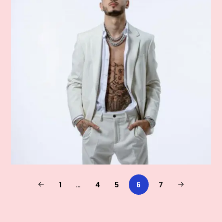
1
…
4
5
6
7