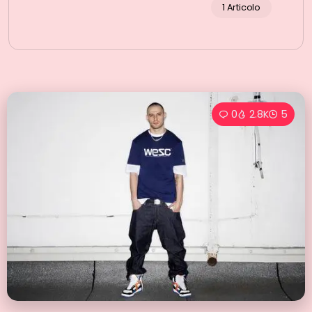
1 Articolo
0
2.8K
5