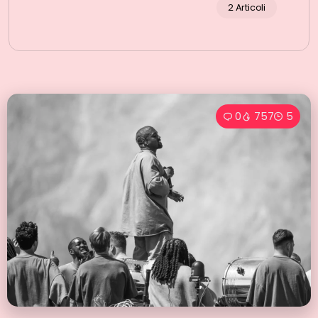
2 Articoli
0
757
5