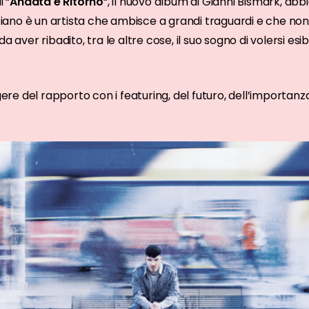
i “
Andata e Ritorno
“, il nuovo album di Gianni Bismark, abb
iziano è un artista che ambisce a grandi traguardi e che non 
a aver ribadito, tra le altre cose, il suo sogno di volersi esi
ggere del rapporto con i featuring, del futuro, dell’importan