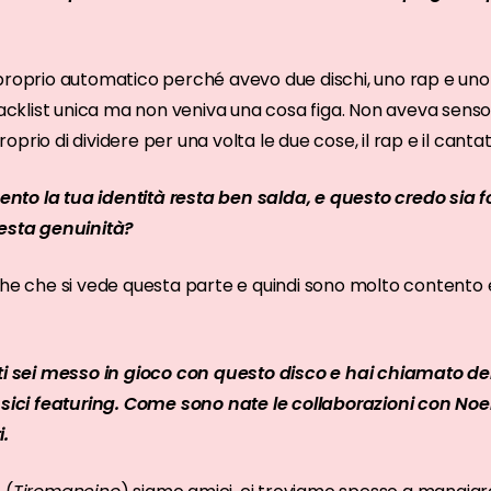
proprio automatico perché avevo due dischi, uno rap e uno
tracklist unica ma non veniva una cosa figa. Non aveva se
prio di dividere per una volta le due cose, il rap e il cantat
to la tua identità resta ben salda, e questo credo sia 
uesta genuinità?
che che si vede questa parte e quindi sono molto contento 
ti sei messo in gioco con questo disco e hai chiamato dell
assici featuring. Come sono nate le collaborazioni con No
i.