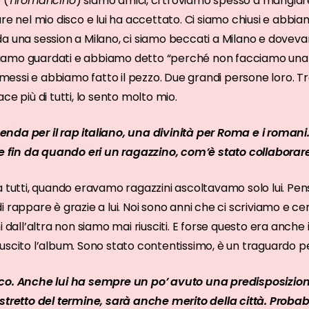
 (
Tiromancino
) siamo amici, ci troviamo spesso a mangiare
re nel mio disco e lui ha accettato. Ci siamo chiusi e abbia
a una session a Milano, ci siamo beccati a Milano e doveva
i siamo guardati e abbiamo detto “perché non facciamo un
o messi e abbiamo fatto il pezzo. Due grandi persone loro. Tra
ce più di tutti, lo sento molto mio.
nda per il rap italiano, una divinità per Roma e i roman
te fin da quando eri un ragazzino, com’è stato collaborare
a tutti, quando eravamo ragazzini ascoltavamo solo lui. Pe
 rappare è grazie a lui. Noi sono anni che ci scriviamo e ce
i dall’altra non siamo mai riusciti. E forse questo era anc
uscito l’album. Sono stato contentissimo, è un traguardo p
co. Anche lui ha sempre un po’ avuto una predisposizion
stretto del termine, sarà anche merito della città. Proba