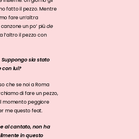
 insieme. Un giorno gli
mo fatto il pezzo. Mentre
mo fare un’altra
a canzone un po’ più
de
 l’altro il pezzo con
i. Suppongo sia stato
 con lui?
nso che se noi a Roma
rchiamo di fare un pezzo,
he il momento peggiore
er me questo feat.
e al cantato, non ha
bilmente in questo