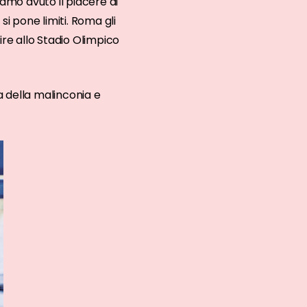
iamo avuto il piacere di
si pone limiti. Roma gli
bire allo Stadio Olimpico
za della malinconia e