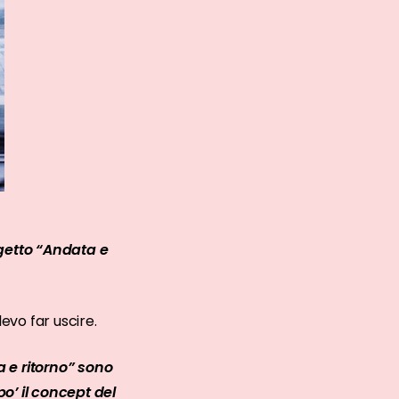
getto “Andata e
evo far uscire.
ta e ritorno” sono
o’ il concept del