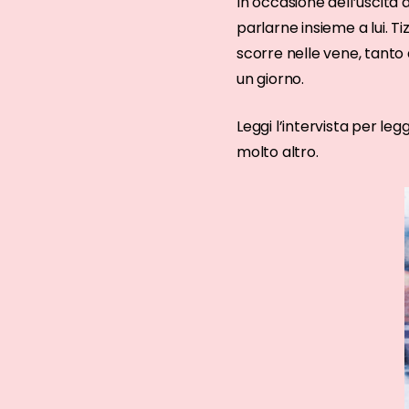
In occasione dell’uscita d
parlarne insieme a lui. T
scorre nelle vene, tanto d
un giorno.
Leggi l’intervista per le
molto altro.