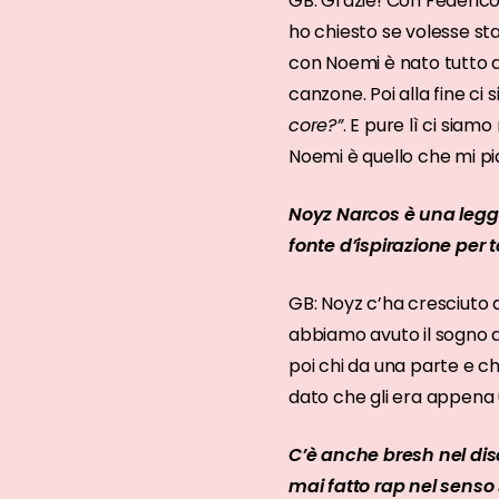
GB: Grazie! Con Federico
ho chiesto se volesse sta
con Noemi è nato tutto d
canzone. Poi alla fine c
core?”
. E pure lì ci siam
Noemi è quello che mi pia
Noyz Narcos è una legge
fonte d’ispirazione per 
GB: Noyz c’ha cresciuto 
abbiamo avuto il sogno di
poi chi da una parte e ch
dato che gli era appena 
C’è anche bresh nel dis
mai fatto rap nel senso 