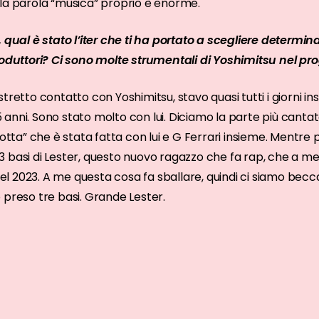
la parola “musica” proprio è enorme.
, qual è stato l’iter che ti ha portato a scegliere determin
roduttori? Ci sono molte strumentali di Yoshimitsu nel pro
retto contatto con Yoshimitsu, stavo quasi tutti i giorni ins
anni. Sono stato molto con lui. Diciamo la parte più cantat
notta” che è stata fatta con lui e G Ferrari insieme. Mentre
 basi di Lester, questo nuovo ragazzo che fa rap, che a me
 del 2023. A me questa cosa fa sballare, quindi ci siamo becca
 preso tre basi. Grande Lester.