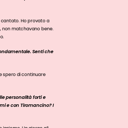
 cantato. Ho provato a
nso, non matchavano bene.
o.
fondamentale. Senti che
e spero di continuare
e personalità forti e
emi e con Tiromancino? I