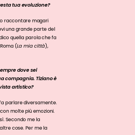
uesta tua evoluzione?
lto raccontare magari
levi una grande parte del
ico quella parola che fa
 Roma (
La mia città
),
 sempre dove sei
 tua compagnia. Tiziano è
ista artistico?
 fa parlare diversamente.
 con molte più emozioni.
così. Secondo me la
altre cose. Per me la