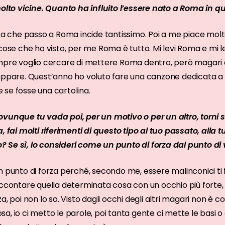
o vicine. Quanto ha influito l’essere nato a Roma in q
ita che passo a Roma incide tantissimo. Poi a me piace mo
 cose che ho visto, per me Roma è tutto. Mi levi Roma e mi 
mpre voglio cercare di mettere Roma dentro, però magari d
cappare. Quest’anno ho voluto fare una canzone dedicata a
se fosse una cartolina.
ovunque tu vada poi, per un motivo o per un altro, torni
a, fai molti riferimenti di questo tipo al tuo passato, alla
Se sì, lo consideri come un punto di forza dal punto di v
n punto di forza perché, secondo me, essere malinconici ti
accontare quella determinata cosa con un occhio più forte,
a, poi non lo so. Visto dagli occhi degli altri magari non è 
, io ci metto le parole, poi tanta gente ci mette le basi o 