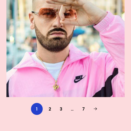
1
2
3
…
7