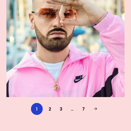
1
2
3
…
7