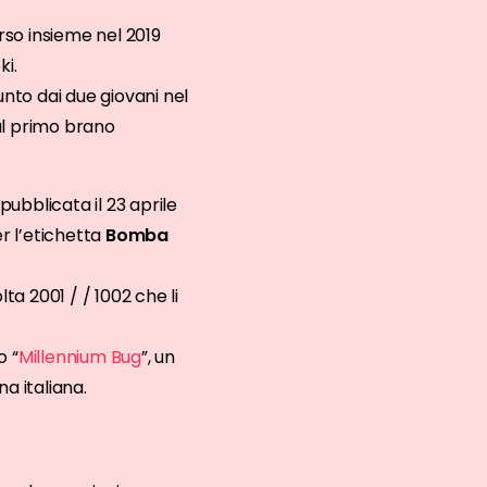
orso insieme nel 2019
ki.
unto dai due giovani nel
al primo brano
 pubblicata il 23 aprile
er l’etichetta
Bomba
lta 2001 / / 1002 che li
o “
Millennium Bug
”, un
a italiana.