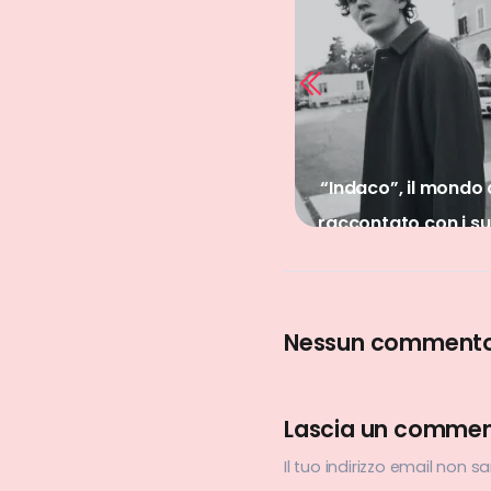
Gli Psicologi in 2001
cantano i drammi di
“Indaco”, il mondo 
una generazione
raccontato con i su
Nessun comment
Lascia un comme
Il tuo indirizzo email non s