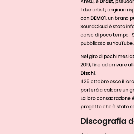
Aresu, e
Drast
, pseudo
I due artisti, originari
con
DEMO1
, un brano pu
SoundCloud è stato infat
corso di poco tempo. Si
pubblicato su YouTube,
Nel giro di pochi mesi at
2019, fino ad arrivare a
Dischi
.
Il 25 ottobre esce il lo
porterà a calcare un gra
La loro consacrazione è
progetto che è stato se
Discografia 