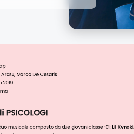
Rap
o Arasu, Marco De Cesaris
io 2019
oma
li PSICOLOGI
duo musicale composto da due giovani classe ’01:
Lil Kvneki