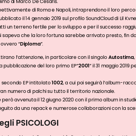
nimo di Marco De Cesaris.
 rispettivamente di Roma e Napoli, intraprendono il loro perc
bblicato il 14 gennaio 2019 sul profilo SoundCloud di Lil Kvne
ti un terreno fertile per lo sviluppo e per il successo raggi
 sapeva che la loro fortuna sarebbe arrivato presto, fin d
 ovvero “
Diploma
”.
tirano l’attenzione, in particolare con il singolo
Autostima
,
lla pubblicazione del loro primo EP”
2001
” il 31 maggio 2019 p
ro secondo EP intitolato
1002
, a cui poi seguirà l’album-racco
n numero di palchi su tutto il territorio nazionale.
 però avvenuta il 12 giugno 2020 con il primo album in studi
guito da una repack e numerose collaborazioni con la scen
degli PSICOLOGI