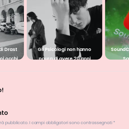
di Drast
Gli Psicologi non hanno
SoundCl
oi occhi
paura di avere 20 anni
Sa
o!
nto
arà pubblicato.
I campi obbligatori sono contrassegnati
*