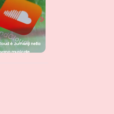
Gli Psicologi in 2001
oud è Jumanji nella
cantano i drammi di
vana musicale
una generazione