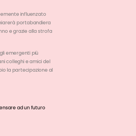
ortemente influenzato
ichiarerà portabandiera
no e grazie alla strofa
li emergenti più
ni colleghi e amici del
mpio la partecipazione al
pensare ad un futuro