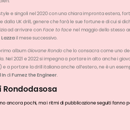
ieri.
estyle e singoli nel 2020 con una chiara impronta estera, f
e dalla UK drill, genere che farà le sue fortune e di cui si d
izia ad arrivare con
Face to face
nel maggio dello stesso an
i
Lazza
il mese successivo.
l primo album
Giovane Rondo
che lo consacra come uno deg
a. Nel 2021 e 2022 si impegna a portare in alto anche i giova
) e a portare la drill italiana anche all’estero, ne è un ese
 In
di
Fumez the Engineer
.
di Rondodasosa
ono ancora pochi, ma i ritmi di pubblicazione seguiti fanno 