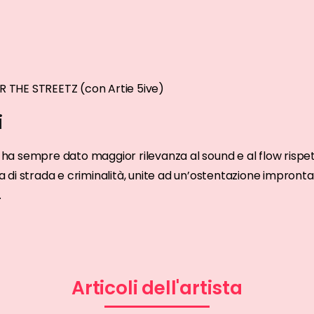
 THE STREETZ (con Artie 5ive)
i
a sempre dato maggior rilevanza al sound e al flow rispetto 
 di strada e criminalità, unite ad un’ostentazione impronta
.
Articoli dell'artista