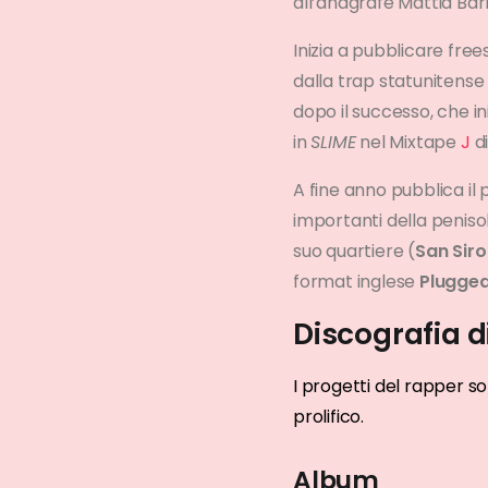
all’anagrafe Mattia Barb
Inizia a pubblicare fre
dalla trap statunitense 
dopo il successo, che in
in
SLIME
nel Mixtape
J
d
A fine anno pubblica i
importanti della penisol
suo quartiere (
San Siro
format inglese
Plugged
Discografia 
I progetti del rapper s
prolifico.
Album