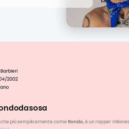
 Barbieri
04/2002
lano
 Rondodasosa
nche più semplicemente come
Rondo,
è un rapper milanes