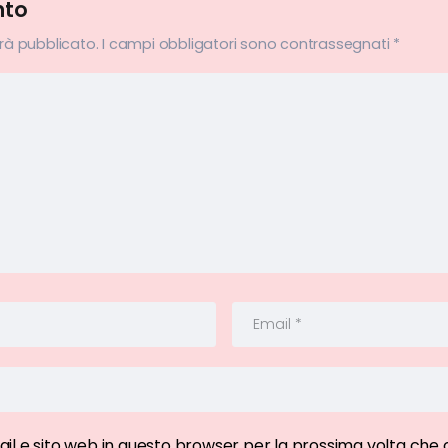
nto
arà pubblicato.
I campi obbligatori sono contrassegnati
*
ail e sito web in questo browser per la prossima volta ch