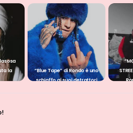
“MOTIVATION 4 THE
Tape” di Rondo è uno
STREETZ”, la missione di
fo ai suoi detrattori
Rondo e Artie 5ive
o!