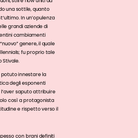
ni, stili e flow uniti ad
do una sottile, quanto
’ultimo. In un’opulenza
lle grandi aziende di
epentini cambiamenti
“nuovo” genere, il quale
lennials; fu proprio tale
 Stivale.
o potuto innestare la
tica degli esponenti
l’aver saputo attribuire
olo così a protagonista
tudine e rispetto verso il
 spesso con brani definiti