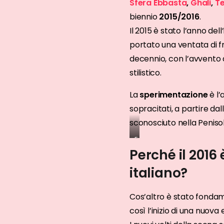
Sfera Ebbasta
,
Ghali
,
T
biennio
2015/2016
.
Il 2015 è stato l’anno del
portato una ventata di fre
decennio, con l’avvento d
stilistico.
La
sperimentazione
è l’
sopracitati, a partire da
sconosciuto nella Penisol
Esponenti
Perché il 2016
della
nuova
italiano?
scena
del
Cos’altro è stato fondam
2015:
Sfera
così l’inizio di una nuova
Ebbasta,