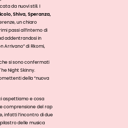
ta da nuovi stili. I
colo, Shiva, Speranza,
erenze, un chiaro
mi passi all’interno di
 ad addentrandosi in
n Arrivano” di Rkomi,
r che si sono confermati
The Night Skinny.
romettenti della “nuova
 ci aspettiamo e cosa
 e comprensione del rap
infatti l’incontro di due
ilastro delle musica