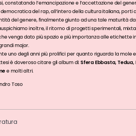
si, constatando l’emancipazione e l’accettazione del gene
ocratica del rap, all’intero della cultura italiana, porti al
ntità del genere, finalmente giunto ad una tale maturità da
spichiamo inoltre, il ritorno di progetti sperimentali, mixtap
 che venga dato più spazio e più importanza alle etichette 
 grandi major.
e uno degli anni più prolifici per quanto riguarda la mole e 
attesi è doveroso citare gli album di:
Sfera Ebbasta, Tedua, E
ame
e molti altri.
andro Toso
ratura