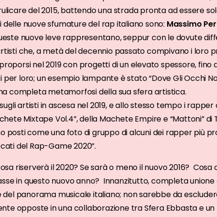
rulicare del 2015, battendo una strada pronta ad essere solca
i delle nuove sfumature del rap italiano sono:
Massimo Peri
ueste nuove leve rappresentano, seppur con le dovute diff
rtisti che, a metà del decennio passato compivano i loro pri
proporsi nel 2019 con progetti di un elevato spessore, fino
i per loro; un esempio lampante è stato “Dove Gli Occhi No
a completa metamorfosi della sua sfera artistica.
gli artisti in ascesa nel 2019, e allo stesso tempo i rappe
Machete Mixtape Vol.4”, della Machete Empire e “Mattoni” di 
no posti come una foto di gruppo di alcuni dei rapper più p
vocati del Rap-Game 2020”.
 cosa riserverà il 2020? Se sarà o meno il nuovo 2016? Cosa
asse in questo nuovo anno? Innanzitutto, completa unione
 e del panorama musicale italiano; non sarebbe da escludere, 
te opposte in una collaborazione tra Sfera Ebbasta e un p