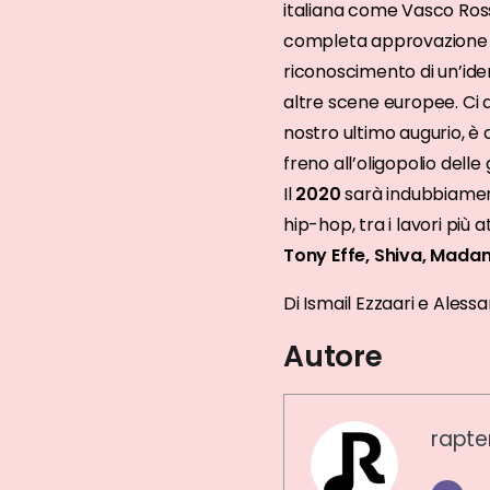
italiana come Vasco Ros
completa approvazione dem
riconoscimento di un’ide
altre scene europee. Ci au
nostro ultimo augurio, è
freno all’oligopolio delle
Il
2020
sarà indubbiament
hip-hop, tra i lavori più 
Tony Effe, Shiva, Mad
Di Ismail Ezzaari e Aless
Autore
rapte