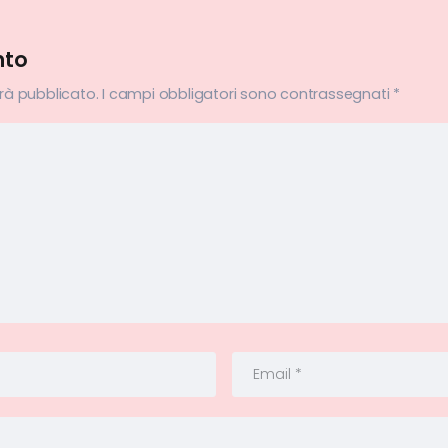
nto
arà pubblicato.
I campi obbligatori sono contrassegnati
*