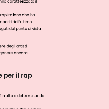
nno caratterizzato il
a rap italiana che ha
imposti dall’ultimo
gati dal punto di vista
e degli artisti
ttogenere ancora
 per il rap
ì in alto e determinando