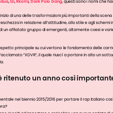
edua
,
Izi
,
Rkomi
,
Dark Polo Gang
, questi sono i nomi che ha
l’inizio di una delle trasformazioni più importanti della scen
schezza in relazione all’attitudine, allo stile e agli schemi 
i un affiatato gruppo di emergenti, altamente coesi e varie
aspetto principale su cui vertono le fondamenta delle carrier
ll’acclamato “XDVR”, il quale riuscì a portare in alto un so
a.
 è ritenuto un anno così importante
entale nel biennio 2015/2016 per portare il rap italiano cos
 era?