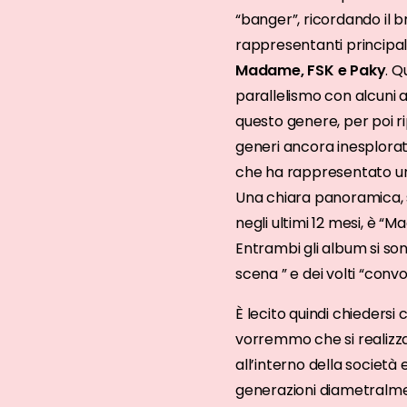
repertorio
“banger”, ricordando il b
con
rappresentanti principal
Dark
Madame, FSK e Paky
. Q
Polo
parallelismo con alcuni a
Gang,
Izi,
questo genere, per poi ri
Tedua
generi ancora inesplorat
e
che ha rappresentato un
Rkomi
Una chiara panoramica, su
tutti
negli ultimi 12 mesi, è “
riuniti
Entrambi gli album si so
scena ” e dei volti “con
È lecito quindi chiedersi
vorremmo che si realizz
all’interno della società
generazioni diametralmen