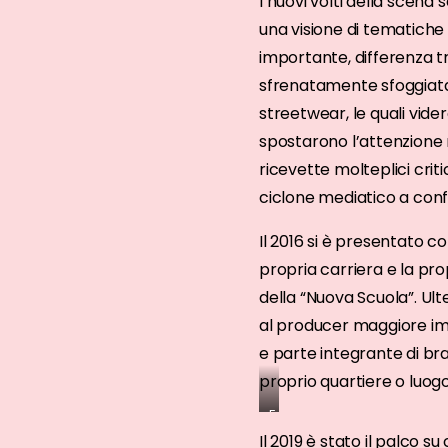
I nuovi volti della scena 
Dark
una visione di tematiche 
Polo
importante, differenza 
Gang,
sfrenatamente sfoggiata t
Ghali,
Enzo
streetwear, le quali vid
Dong,
spostarono l’attenzione 
Tedua
ricevette molteplici crit
e
ciclone mediatico a confe
Sick
Luke
Il 2016 si è presentato c
propria carriera e la pro
della “Nuova Scuola”. Ul
al producer maggiore imp
e parte integrante di bra
proprio quartiere o luogo
Foto
di
Il 2019 è stato il palco s