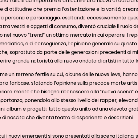
sono riusciti ad importare e arricchire una nuova ondata di suo
e di attitudine che premia l’ostentazione e la vanità, crean
tra persona e personaggio, esaltando eccessivamente quest
ra vestiti e oggetti di consumo, diventò cruciale il ruolo de
ero nel nuovo “trend” un ottimo mercato in cui operare. I r
mediatica, e di conseguenza, l’opinione generale su questo 
iche, soprattuto da parte delle generazioni precedenti ai mil
rire grande notorietà alla nuova ondata di artisti in tutto lo
ome un terreno fertile su cui, alcune delle nuove leve, hann
pria fanbase, sfatando l’opinione sulla precoce morte artis
teriore merito che bisogna riconoscere alla “nuova scena” è 
ortanza, ponendolo allo stesso livello dei rapper, elevand
ni, album e progetti; tutto questo unito ad una elevata grati
 di nascita che diventa teatro di esperienze e descrizioni.
u cui i nuovi emergenti si sono presentati alla scena italiana,