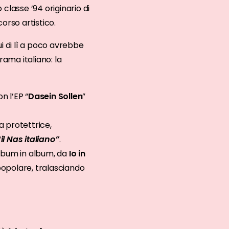
classe ’94 originario di
orso artistico.
ui di lì a poco avrebbe
rama italiano: la
n l’EP “
Dasein Sollen
”
la protettrice,
“
il Nas italiano”
.
 album in album, da
Io in
popolare, tralasciando