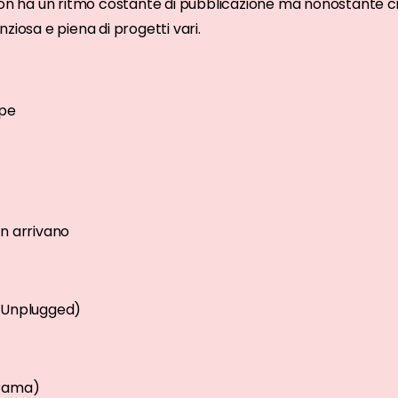
 non ha un ritmo costante di pubblicazione ma nonostante ci
nziosa e piena di progetti vari.
ape
on arrivano
V Unplugged)
Irama)