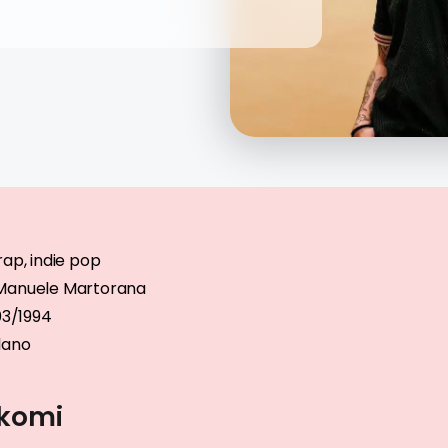
rap, indie pop
Manuele Martorana
03/1994
lano
Rkomi