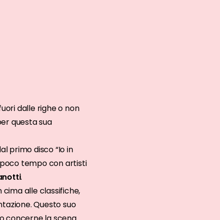
fuori dalle righe o non
per questa sua
al primo disco “Io in
n poco tempo con artisti
notti
.
 cima alle classifiche,
entazione. Questo suo
anto concerne la scena