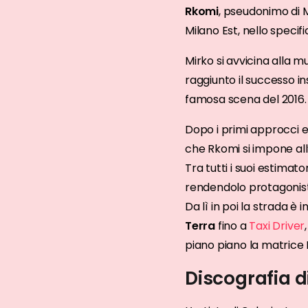
Rkomi
, pseudonimo di M
Milano Est, nello specif
Mirko si avvicina alla m
raggiunto il successo in
famosa scena del 2016.
Dopo i primi approcci e 
che Rkomi si impone all’
Tra tutti i suoi estimat
rendendolo protagonista
Da lì in poi la strada è
Terra
fino a
Taxi Driver
piano piano la matrice 
Discografia d