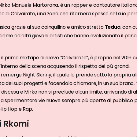
irko Manuele Martorana, è un rapper e cantautore italiano 
ico di Calvairate, una zona che ritornerà spesso nel suo perc
usica grazie al suo coinquilino e amico stretto
Tedua
, con c
sieme ad altri giovani artisti che hanno rivoluzionato il pano
il primo mixtape di rilievo “Calvairate”, è proprio nel 2016 co
interno della scena acquisendo il rispetto dei più grandi.
ori emerge Night Skinny, il quale lo prende sotto la propria a
 dei suoi progetti e facendolo chiamare, in un suo brano, 
 in discesa e Mirko non si preclude alcun limite, arrivando di
, a sperimentare vie nuove sempre più aperte al pubblico 
Hip Hop e Rap.
i Rkomi