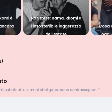
Rkomi e
gerezza
Cosa abbiamo imparato
Taxi Dri
oggi dalla scena 2016?
o!
nto
arà pubblicato.
I campi obbligatori sono contrassegnati
*