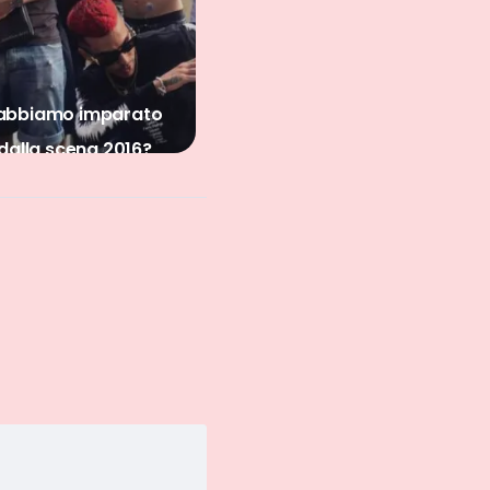
ver, la pellicola della
Mirko convincerà tutti
vita di Rkomi
come Rkomi