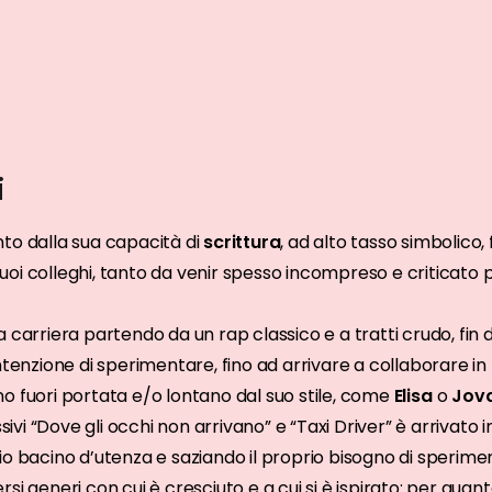
i
nto dalla sua capacità di
scrittura
, ad alto tasso simbolico, 
uoi colleghi, tanto da venir spesso incompreso e criticato 
a carriera partendo da un rap classico e a tratti crudo, fin d
intenzione di sperimentare, fino ad arrivare a collaborare i
no fuori portata e/o lontano dal suo stile, come
Elisa
o
Jova
vi “Dove gli occhi non arrivano” e “Taxi Driver” è arrivato in
rio bacino d’utenza e saziando il proprio bisogno di sperim
rsi generi con cui è cresciuto e a cui si è ispirato: per qu