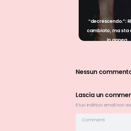
“decrescendo.”: Rkomi è
No Stress: Irama, 
cambiato, ma sta ancora
l’insostenibile leg
in apnea
dell’estate
Nessun comment
Lascia un comme
Il tuo indirizzo email non s