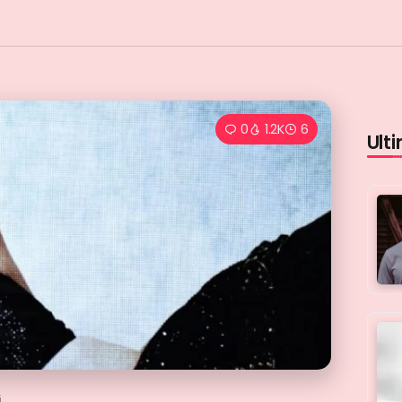
0
1.2K
6
Ulti
i