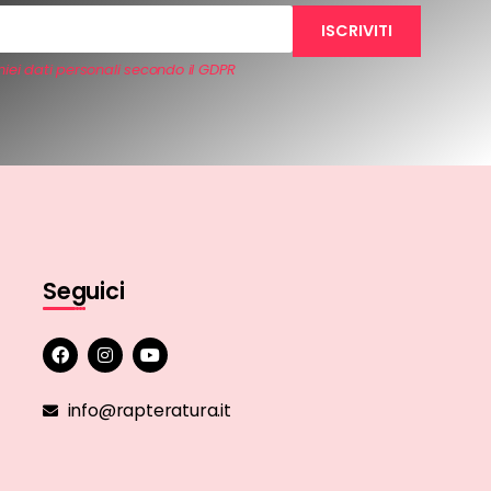
iei dati personali secondo il GDPR
Seguici
info@rapteratura.it