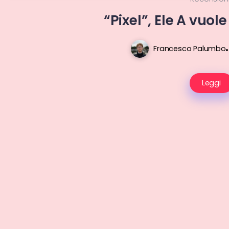
“Pixel”, Ele A vuol
Francesco Palumbo
Leggi