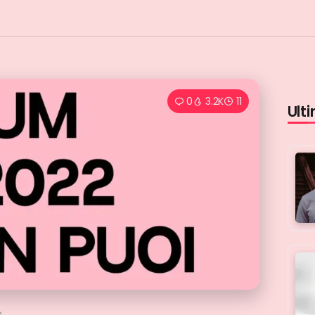
0
3.2K
11
Ulti
e