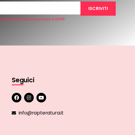
iei dati personali secondo il GDPR
Seguici
info@rapteratura.it