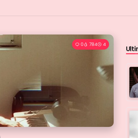
0
784
4
Ulti
i