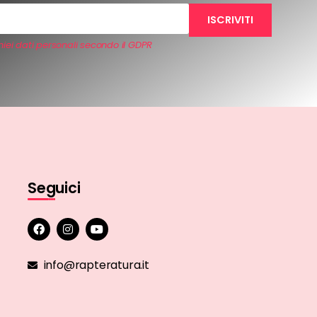
iei dati personali secondo il GDPR
Seguici
info@rapteratura.it