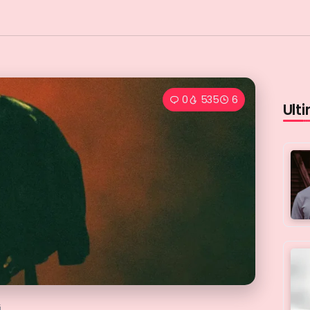
0
535
6
Ulti
i