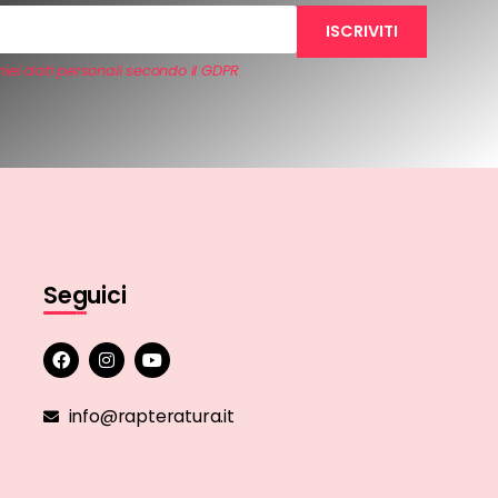
iei dati personali secondo il GDPR
Seguici
info@rapteratura.it