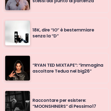
stessi dal punto di partenza
18K, dire “IO” è bestemmiare
senza la “D”
“RYAN TED MIXTAPE”: “immagina
ascoltare Tedua nel big26”
Raccontare per esistere:
“MOONSHINERS” di Pessimo17