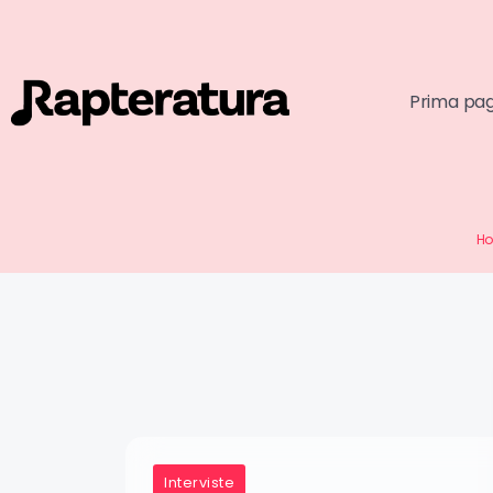
Prima pa
H
Interviste