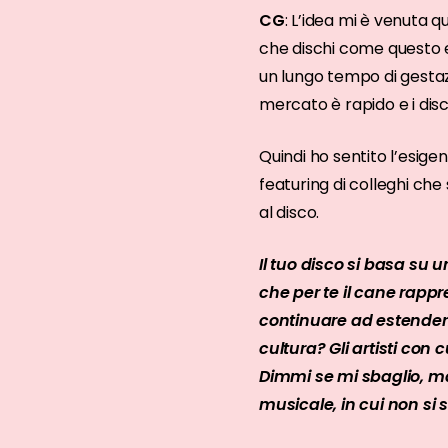
CG
: L’idea mi è venuta 
che dischi come questo e 
un lungo tempo di gestaz
mercato è rapido e i dis
Quindi ho sentito l’esige
featuring di colleghi ch
al disco.
Il tuo disco si basa su
che per te il cane rappr
continuare ad estender
cultura? Gli artisti con 
Dimmi se mi sbaglio, m
musicale, in cui non si