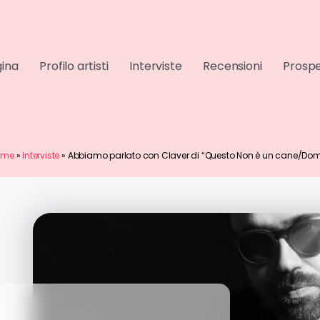
gina
Profilo artisti
Interviste
Recensioni
Prospe
ome
»
Interviste
»
Abbiamo parlato con Claver di “Questo Non è un cane/Do