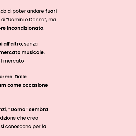
ando di poter andare
fuori
e di “Uomini e Donne”, ma
more incondizionato
.
all’altro
, senza
l mercato musicale
,
el mercato.
forme
.
Dalle
album come occasione
 anzi, “Domo” sembra
edizione che crea
i si conoscono per la