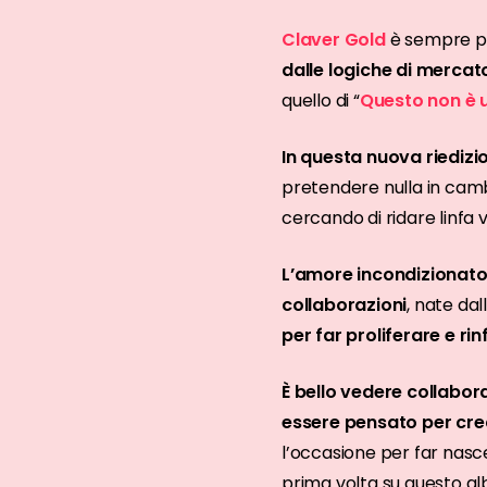
Claver Gold
è sempre pi
dalle logiche di mercat
quello di “
Questo non è 
In questa nuova riedizi
pretendere nulla in cam
cercando di ridare linfa
L’amore incondizionato
collaborazioni
, nate dal
per far proliferare e ri
È bello vedere collabor
essere pensato per crea
l’occasione per far nasce
prima volta su questo a