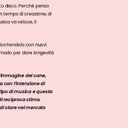
sto disco. Perché penso
un tempo di creazione, di
ica va veloce, il
rricchendolo con nuovi
n modo per dare longevità
 l’immagine del cane,
 con l’intenzione di
tipo di musica e questa
di reciproca stima.
i stare nel mercato