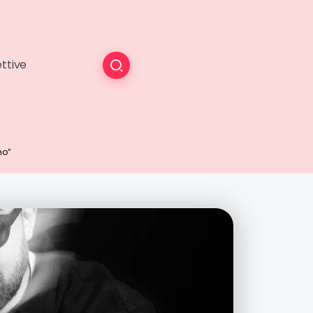
ttive
mo”