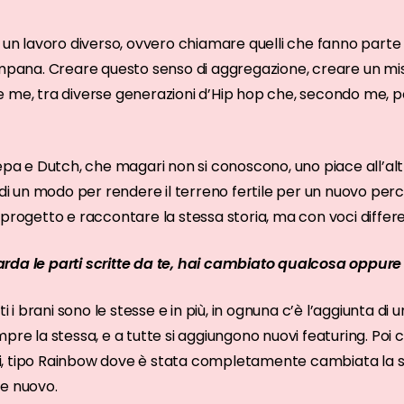
e un lavoro diverso, ovvero chiamare quelli che fanno parte
ampana. Creare questo senso di aggregazione, creare un mis
 me, tra diverse generazioni d’Hip hop che, secondo me, po
 e Dutch, che magari non si conoscono, uno piace all’altr
 di un modo per rendere il terreno fertile per un nuovo per
progetto e raccontare la stessa storia, ma con voci differe
rda le parti scritte da te, hai cambiato qualcosa oppure
ti i brani sono le stesse e in più, in ognuna c’è l’aggiunta di 
pre la stessa, e a tutte si aggiungono nuovi featuring. Poi 
cuni, tipo Rainbow dove è stata completamente cambiata la 
te nuovo.