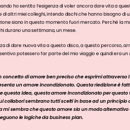
quando ho sentito l’esigenza di voler ancora dare vita a que
di altri miei colleghi, intendo dischi che hanno bisogno di 
ione siano in questo momento fuori mercato. Perché la mus
chi durano una settimana, un mese.
nza di dare nuova vita a questo disco, a questo percorso, a
e sentivo potessero far parte del mio viaggio e quindi era u
 un concetto di amore ben preciso che esprimi attraverso
esenta un amore incondizionato. Questa riedizione è fatta
e questa idea, questo amore incondizionato per questo 
cui collabori sembrano tutti scelti in base ad un principio 
a mi sembra che questo amore sia un modo alternativo d
 seguono le logiche da business plan.