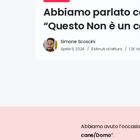
Abbiamo parlato c
“Questo Non è un
Simone Scoscini
Aprile 5, 2024
9 Minuti di lettura
1.2K V
Abbiamo avuto l’occasion
cane/Domo
”.