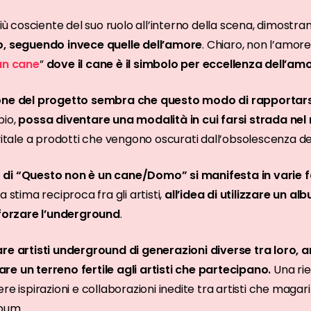
ù cosciente del suo ruolo all’interno della scena, dimostr
o, seguendo invece quelle dell’amore
. Chiaro, non l’amor
un cane
”
dove il cane è il simbolo per eccellenza dell’a
one del progetto sembra che questo modo di rapportarsi 
bio,
possa diventare una modalità in cui farsi strada ne
 vitale a prodotti che vengono oscurati dall’obsolescenza d
 di “Questo non è un cane/Domo” si manifesta in varie 
la stima reciproca fra gli artisti,
all’idea di utilizzare un 
nforzare l’underground
.
are artisti underground di generazioni diverse tra loro,
re un terreno fertile agli artisti che partecipano.
Una ri
re ispirazioni e collaborazioni inedite tra artisti che magar
lbum.