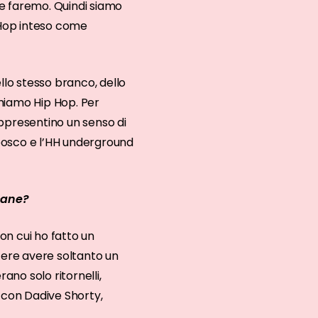
he faremo. Quindi siamo
p Hop inteso come
llo stesso branco, dello
amiamo Hip Hop. Per
appresentino un senso di
bosco e l’HH underground
cane?
on cui ho fatto un
acere avere soltanto un
ano solo ritornelli,
a con Dadive Shorty,