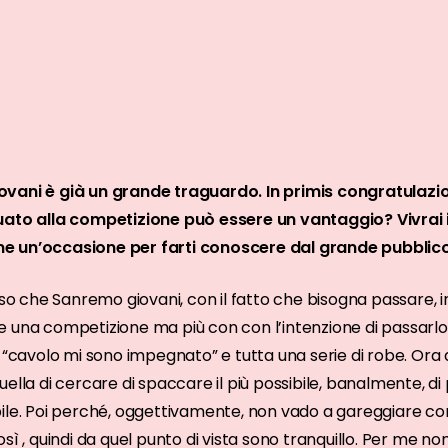
vani è già un grande traguardo. In primis congratulazio
uato alla competizione può essere un vantaggio? Vivrai i
e un’occasione per farti conoscere dal grande pubblic
 che Sanremo giovani, con il fatto che bisogna passare, in
 una competizione ma più con con l’intenzione di passarlo:
i “cavolo mi sono impegnato” e tutta una serie di robe. Or
ella di cercare di spaccare il più possibile, banalmente, d
ile. Poi perché, oggettivamente, non vado a gareggiare con
sì , quindi da quel punto di vista sono tranquillo. Per me n