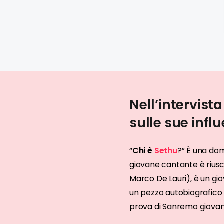
Nell’intervist
sulle sue infl
“
Chi è
Sethu
?” È una dom
giovane cantante è riusc
Marco De Lauri), è un gi
un pezzo autobiografico
prova di Sanremo giovani 