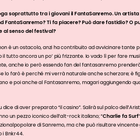
ga soprattutto tra i giovani il FantaSanremo. Un artista
nd FantaSanremo? Ti fa piacere? Può dare fastidio? O pu
 al senso del festival?
n è un ostacolo, anzi ha contribuito ad avvicinare tante 
so il tutto ancora un po’ più frizzante. Io vado lì per fare m
e, anche io però essendo fan del fantasanremo prenderò 
 Se lo farò è perché mi verrà naturale anche scherzare; è fi
ano e poi anche al Fantasanremo, magari aggiungendo qu
 dice di aver preparato “il casino”. Salirà sul palco dell’A
no un pezzo iconico dell’alt-rock italiano; “
Charlie fa Surf
nazionalpopolare di Sanremo, ma che può risultare vincente 
 i Bnkr44.