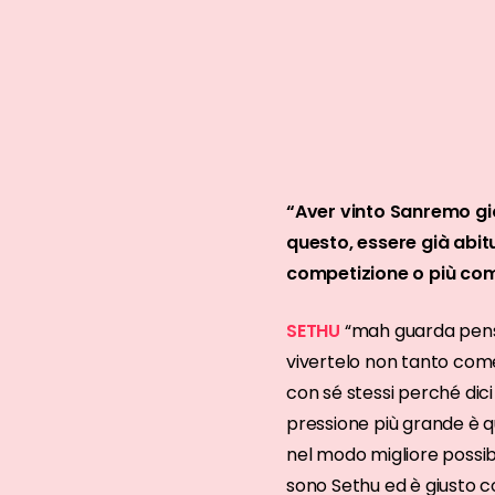
“Aver vinto Sanremo gio
questo, essere già abit
competizione o più com
SETHU
“mah guarda penso
vivertelo non tanto come
con sé stessi perché dic
pressione più grande è qu
nel modo migliore possib
sono Sethu ed è giusto co