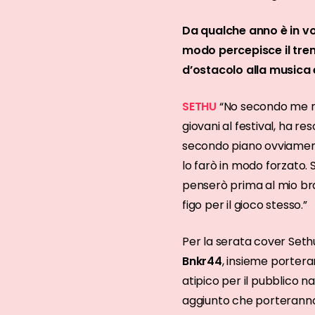
Da qualche anno è in vo
modo percepisce il tre
d’ostacolo alla musica e
SETHU
“No secondo me no
giovani al festival, ha re
secondo piano ovviament
lo farò in modo forzato.
penserò prima al mio br
figo per il gioco stesso.”
Per la serata cover Sethu
Bnkr44
, insieme porteran
atipico per il pubblico 
aggiunto che porteranno