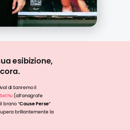
sua esibizione,
ncora.
val di Sanremo il
Sethu
(all’anagrafe
l brano “
Cause Perse
”
supera brillantemente la