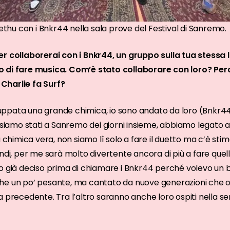
ethu con i Bnkr44 nella sala prove del Festival di Sanremo.
er collaborerai con i Bnkr44, un gruppo sulla tua stessa
o di fare musica. Com’è stato collaborare con loro? Per
Charlie fa Surf?
viluppata una grande chimica, io sono andato da loro (Bnkr4
 siamo stati a Sanremo dei giorni insieme, abbiamo legato an
 chimica vera, non siamo lì solo a fare il duetto ma c’è stim
indi, per me sarà molto divertente ancora di più a fare que
 già deciso prima di chiamare i Bnkr44 perché volevo un b
he un po’ pesante, ma cantato da nuove generazioni che o
 precedente. Tra l’altro saranno anche loro ospiti nella se