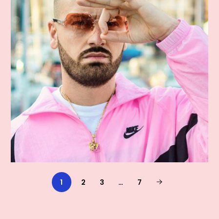
1
2
3
…
7