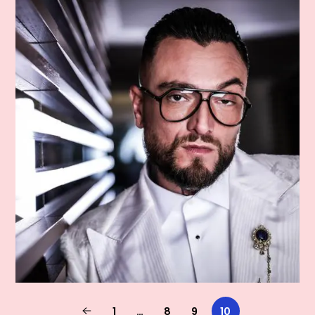
1
…
8
9
10