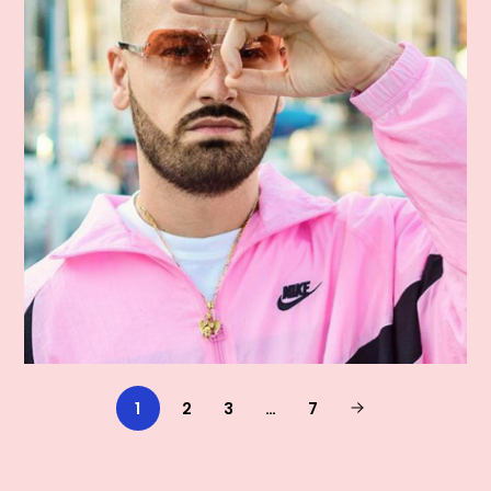
1
2
3
…
7