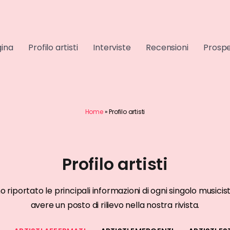
gina
Profilo artisti
Interviste
Recensioni
Prospe
Home
»
Profilo artisti
Profilo artisti
RMATI
ARTISTI AFFERMATI
mo riportato le principali informazioni di ogni singolo musi
go
Kaos
avere un posto di rilievo nella nostra rivista.