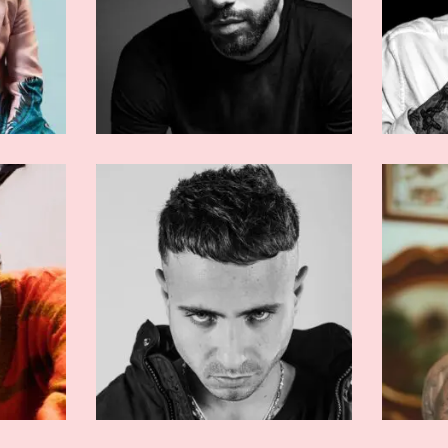
RMATI
ARTISTI AFFERMATI
o
En?gma
RMATI
ARTISTI AFFERMATI
cion
Quentin40