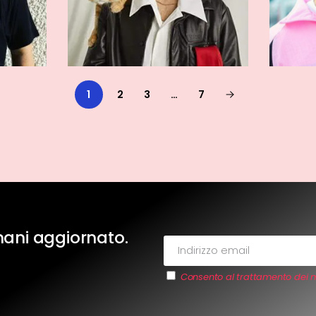
1
2
3
…
7
imani aggiornato.
Consento al trattamento dei m