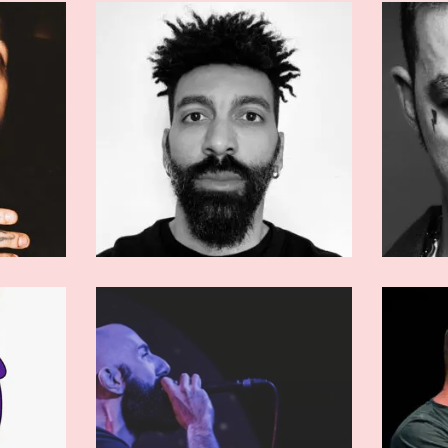
RMATI
ARTISTI AFFERMATI
ers
Murubutu