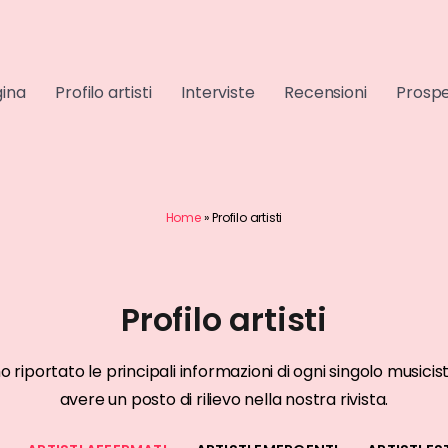
gina
Profilo artisti
Interviste
Recensioni
Prospe
Home
»
Profilo artisti
Profilo artisti
RMATI
ARTISTI AFFERMATI
mo riportato le principali informazioni di ogni singolo musi
 31
Marracash
avere un posto di rilievo nella nostra rivista.