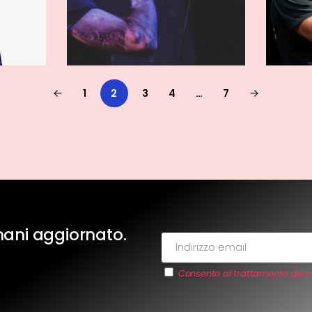
1
2
3
4
…
7
imani aggiornato.
Consento al trattamento dei m