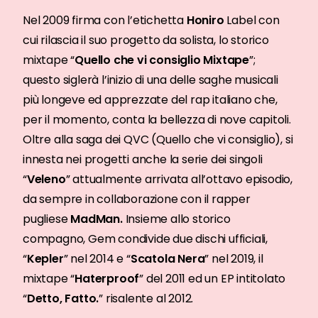
Nel 2009 firma con l’etichetta
Honiro
Label con
cui rilascia il suo progetto da solista, lo storico
mixtape “
Quello che vi consiglio Mixtape
”;
questo siglerà l’inizio di una delle saghe musicali
più longeve ed apprezzate del rap italiano che,
per il momento, conta la bellezza di nove capitoli.
Oltre alla saga dei QVC (Quello che vi consiglio), si
innesta nei progetti anche la serie dei singoli
“
Veleno
” attualmente arrivata all’ottavo episodio,
da sempre in collaborazione con il rapper
pugliese
MadMan.
Insieme allo storico
compagno, Gem condivide due dischi ufficiali,
“
Kepler
” nel 2014 e “
Scatola Nera
” nel 2019, il
mixtape “
Haterproof
” del 2011 ed un EP intitolato
“
Detto, Fatto.
” risalente al 2012.