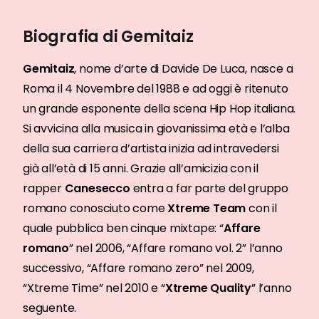
Biografia di Gemitaiz
Gemitaiz
, nome d’arte di Davide De Luca, nasce a
Roma il 4 Novembre del 1988 e ad oggi è ritenuto
un grande esponente della scena Hip Hop italiana.
Si avvicina alla musica in giovanissima età e l’alba
della sua carriera d’artista inizia ad intravedersi
già all’età di 15 anni. Grazie all’amicizia con il
rapper
Canesecco
entra a far parte del gruppo
romano conosciuto come
Xtreme Team
con il
quale pubblica ben cinque mixtape: “
Affare
romano
” nel 2006, “Affare romano vol. 2” l’anno
successivo, “Affare romano zero” nel 2009,
“Xtreme Time” nel 2010 e “
Xtreme Quality
” l’anno
seguente.