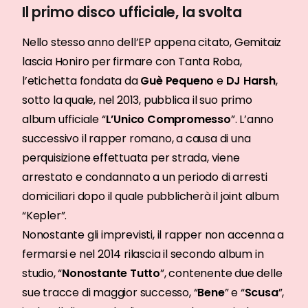
Il primo disco ufficiale, la svolta
Nello stesso anno dell’EP appena citato, Gemitaiz
lascia Honiro per firmare con Tanta Roba,
l’etichetta fondata da
Guè Pequeno
e
DJ Harsh
,
sotto la quale, nel 2013, pubblica il suo primo
album ufficiale “
L’Unico Compromesso
”. L’anno
successivo il rapper romano, a causa di una
perquisizione effettuata per strada, viene
arrestato e condannato a un periodo di arresti
domiciliari dopo il quale pubblicherà il joint album
“Kepler”.
Nonostante gli imprevisti, il rapper non accenna a
fermarsi e nel 2014 rilascia il secondo album in
studio, “
Nonostante Tutto
”, contenente due delle
sue tracce di maggior successo, “
Bene
” e “
Scusa
”,