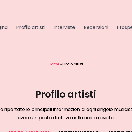
gina
Profilo artisti
Interviste
Recensioni
Prospe
Home
»
Profilo artisti
Profilo artisti
RMATI
ARTISTI AFFERMATI
mo riportato le principali informazioni di ogni singolo musi
go
Kaos
avere un posto di rilievo nella nostra rivista.