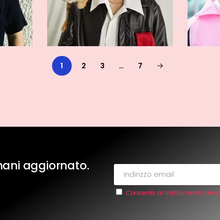
1
2
3
…
7
imani aggiornato.
Consento al trattamento dei m