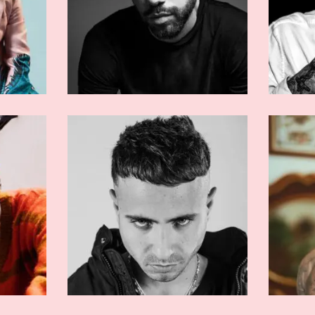
RMATI
ARTISTI AFFERMATI
o
En?gma
RMATI
ARTISTI AFFERMATI
cion
Quentin40