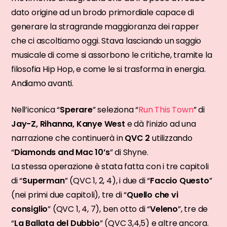
dato origine ad un brodo primordiale capace di
generare la stragrande maggioranza dei rapper
che ci ascoltiamo oggi. Stava lasciando un saggio
musicale di come si assorbono le critiche, tramite la
filosofia Hip Hop, e come le si trasforma in energia.
Andiamo avanti.
Nell’iconica “
Sperare
” seleziona “
Run This Town
” di
Jay-Z, Rihanna, Kanye West
e dà l’inizio ad una
narrazione che continuerà in
QVC 2
utilizzando
“
Diamonds and Mac 10’s
” di Shyne.
La stessa operazione è stata fatta con i tre capitoli
di “
Superman
” (QVC 1, 2, 4), i due di “
Faccio Questo
”
(nei primi due capitoli), tre di “
Quello che vi
consiglio
” (QVC 1, 4, 7), ben otto di “
Veleno
”, tre de
“
La Ballata del Dubbio
” (QVC 3,4,5) e altre ancora.