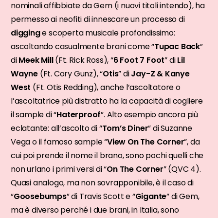
nominali affibbiate da Gem (i nuovi titoli intendo), ha
permesso ai neofiti di innescare un processo di
digging
e scoperta musicale profondissimo:
ascoltando casualmente brani come “
Tupac Back
”
di
Meek Mill
(Ft. Rick Ross), “
6 Foot 7 Foot
” di
Lil
Wayne
(Ft. Cory Gunz), “
Otis
” di
Jay-Z & Kanye
West
(Ft. Otis Redding), anche l’ascoltatore o
l’ascoltatrice più distratto ha la capacità di cogliere
il sample di “
Haterproof
”. Alto esempio ancora più
eclatante: all’ascolto di “
Tom’s Diner
” di Suzanne
Vega o il famoso sample “
View On The Corner
”, da
cui poi prende il nome il brano, sono pochi quelli che
non urlano i primi versi di “
On The Corner
” (QVC 4).
Quasi analogo, ma non sovrapponibile, è il caso di
“
Goosebumps
” di Travis Scott e “
Gigante
” di Gem,
ma è diverso perché i due brani, in Italia, sono