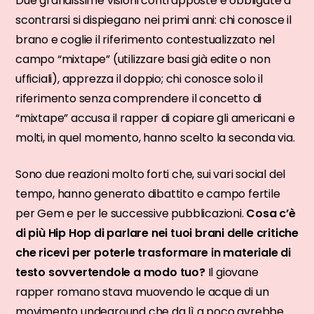
Due grandissime visioni contrapposte e obbligate a
scontrarsi si dispiegano nei primi anni: chi conosce il
brano e coglie il riferimento contestualizzato nel
campo “mixtape” (utilizzare basi già edite o non
ufficiali), apprezza il doppio; chi conosce solo il
riferimento senza comprendere il concetto di
“mixtape” accusa il rapper di copiare gli americani e
molti, in quel momento, hanno scelto la seconda via.
Sono due reazioni molto forti che, sui vari social del
tempo, hanno generato dibattito e campo fertile
per Gem e per le successive pubblicazioni.
Cosa c’è
di più Hip Hop di parlare nei tuoi brani delle critiche
che ricevi per poterle trasformare in materiale di
testo sovvertendole a modo tuo?
Il giovane
rapper romano stava muovendo le acque di un
movimento undeground che da lì a poco avrebbe