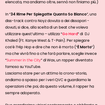
elencata, ma andiamo oltre, sennò non finiamo più.)
In “
34 Rime Per Spiegatte Quanto So Bianco
”, una
diss-track contro Noyz dovuta a dei dissapori -
dovuti, si dice, alla scelta di un beat che voleva
utilizzare quest’ultimo – utilizza “
Go Hard
” di DJ
Khaled (Ft. Kanye West & T-Pain). Per spiegare
cos’è l’Hip Hop e dire che non è morto (“
È Morto
“)
ma che vivrà fino a che farà parlare, sceglie invece
“
Summer in the City
” di Wax, un rapper diventato
famoso su YouTube.
Lasciamo stare per un attimo la crono-storia,
andiamo a spasso per i veri QVC e guardiamo le
operazioni che poi, da questo volume, il rapper ha
sempre adoperato.