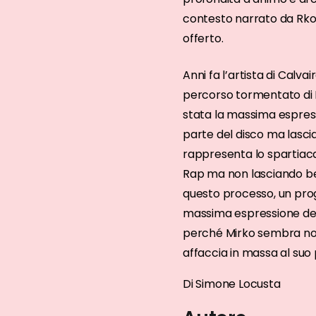
contesto narrato da Rkomi,
offerto.
Anni fa l’artista di Calvai
percorso tormentato di Rk
stata la massima espress
parte del disco ma lascia
rappresenta lo spartiacq
Rap ma non lasciando be
questo processo, un prog
massima espressione dell
perché Mirko sembra non 
affaccia in massa al suo
Di Simone Locusta