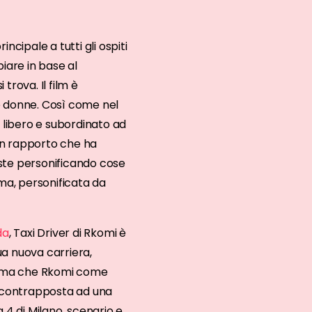
cipale a tutti gli ospiti
iare in base al
trova. Il film è
le donne. Così come nel
o libero e subordinato ad
 Un rapporto che ha
iste personificando cose
rma, personificata da
da
, Taxi Driver di Rkomi è
sua nuova carriera,
prima che Rkomi come
le contrapposta ad una
 4 di Milano, scenario e