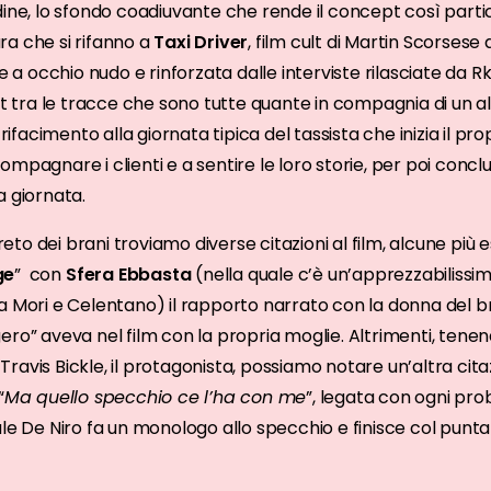
dine, lo sfondo coadiuvante che rende il concept così parti
tura che si rifanno a
Taxi Driver
, film cult di Martin Scorsese d
e a occhio nudo e rinforzata dalle interviste rilasciate da Rk
st tra le tracce che sono tutte quante in compagnia di un altr
rifacimento alla giornata tipica del tassista che inizia il prop
mpagnare i clienti e a sentire le loro storie, per poi concl
la giornata.
o dei brani troviamo diverse citazioni al film, alcune più esp
ge
” con
Sfera
Ebbasta
(nella quale c’è un’apprezzabilissim
ia Mori e Celentano) il rapporto narrato con la donna del b
ro” aveva nel film con la propria moglie. Altrimenti, tenen
a Travis Bickle, il protagonista, possiamo notare un’altra citaz
“
Ma quello specchio ce l’ha con me
”, legata con ogni pro
le De Niro fa un monologo allo specchio e finisce col puntars