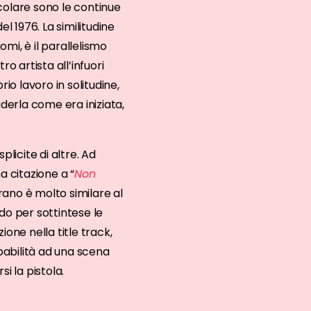
colare sono le continue
el 1976. La similitudine
omi, è il parallelismo
o artista all’infuori
rio lavoro in solitudine,
uderla come era iniziata,
licite di altre. Ad
a citazione a “
Non
rano è molto similare al
do per sottintese le
ione nella title track,
babilità ad una scena
i la pistola.