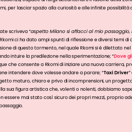
 per lasciar spazio alla curiosità e alle infinite possibilità d
rate scriveva “
aspetto Milano si affacci al mio passaggio,
omi ci ha dato ampi spunti di riflessione e diversi temi di c
ione di questo tormento, nel quale Rkomi si è dilettato ne
ndo intuire la predilezione nella sperimentazione; “
Dove gl
ue che consente a Rkomi di iniziare una nuova carriera, pr
ne intendere dove volesse andare a parare; “
Taxi Driver
”
etto maturo, chiaro e privo di incomprensioni, un progetto 
a sua figura artistica che, volenti o nolenti, dobbiamo sa
essere mai stato così sicuro dei propri mezzi, proprio ade
 passaggio.