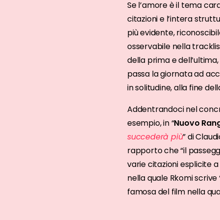
Se l’amore è il tema car
citazioni e l’intera strut
più evidente, riconoscibil
osservabile nella trackli
della prima e dell’ultima, 
passa la giornata ad acco
in solitudine, alla fine del
Addentrandoci nel concret
esempio, in “
Nuovo Ran
succederà più
” di Claud
rapporto che “il passegge
varie citazioni esplicite 
nella quale Rkomi scrive 
famosa del film nella qua