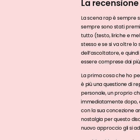
La recensione 
La scena rap è sempre s
sempre sono stati premia
tutto (testo, liriche e m
stesso e se si va oltre lo s
dell’ascoltatore, e quin
essere comprese dai più, 
La prima cosa che ho pe
è più una questione di re
personale, un proprio chi
immediatamente dopo, al
con la sua concezione ar
nostalgia per questo dis
nuovo approccio gli si add