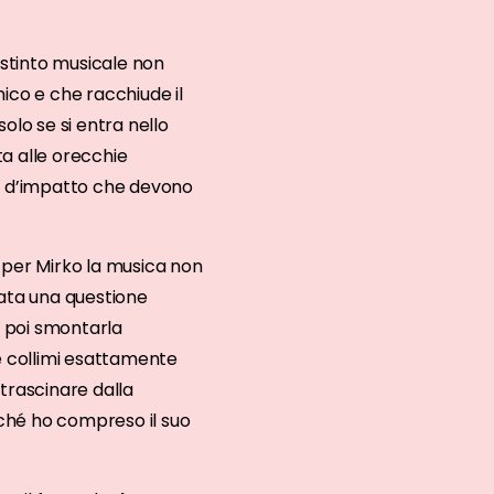
o istinto musicale non
ico e che racchiude il
olo se si entra nello
ta alle orecchie
me d’impatto che devono
e per Mirko la musica non
ntata una questione
r poi smontarla
e collimi esattamente
trascinare dalla
ché ho compreso il suo