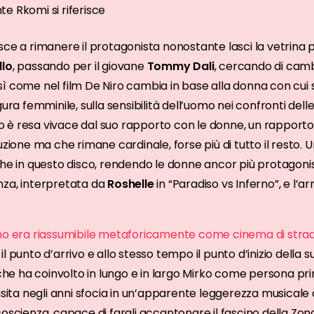
e Rkomi si riferisce
ce a rimanere il protagonista nonostante lasci la vetrina prin
llo
, passando per il giovane
Tommy Dali
, cercando di camb
 come nel film De Niro cambia in base alla donna con cui si 
gura femminile, sulla sensibilità dell’uomo nei confronti del
rko è resa vivace dal suo rapporto con le donne, un rapport
uzione ma che rimane cardinale, forse più di tutto il resto.
che in questo disco, rendendo le donne ancor più protagon
nza, interpretata da
Roshelle
in “Paradiso vs Inferno”, e l’a
eno era riassumibile metaforicamente come cinema di stra
, il punto d’arrivo e allo stesso tempo il punto d’inizio della 
e che ha coinvolto in lungo e in largo Mirko come persona 
uisita negli anni sfocia in un’apparente leggerezza musica
oscienza, capace di fargli accantonare il fascino della Zona