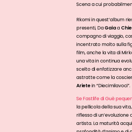
Scena a cui probabilment
Rkomi in quest’album ries
presenti, Da
Gaia
a
Chie
compagno di viaggio, così
incentrato molto sulla fi
film, anche la vita di Mi
una vita in continua evol
scelto di enfatizzare an
astratte come la coscie
Ariete
in “Diecimilavoci”.
Se Fastlife di Guè pequ
la pellicola della sua vita
riflesso di un’evoluzion
artista. La maturità acq
profondità d’animo e di c