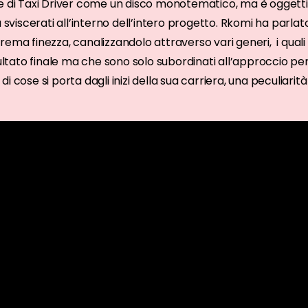
e di Taxi Driver come un disco monotematico, ma è oggettiv
ù sviscerati all’interno dell’intero progetto. Rkomi ha par
rema finezza, canalizzandolo attraverso vari generi, i qua
sultato finale ma che sono solo subordinati all’approccio per
i cose si porta dagli inizi della sua carriera, una peculiarit