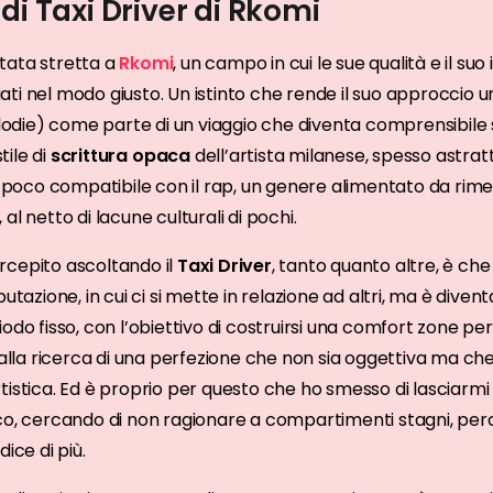
di Taxi Driver di Rkomi
tata stretta a
Rkomi
, un campo in cui le sue qualità e il su
ti nel modo giusto. Un istinto che rende il suo approccio un
elodie) come parte di un viaggio che diventa comprensibile s
tile di
scrittura
opaca
dell’artista milanese, spesso astrat
di poco compatibile con il rap, un genere alimentato da ri
al netto di lacune culturali di pochi.
rcepito ascoltando il
Taxi Driver
, tanto quanto altre, è ch
putazione, in cui ci si mette in relazione ad altri, ma è dive
odo fisso, con l’obiettivo di costruirsi una comfort zone pe
la ricerca di una perfezione che non sia oggettiva ma ch
tistica. Ed è proprio per questo che ho smesso di lasciarmi 
co, cercando di non ragionare a compartimenti stagni, per
ice di più.