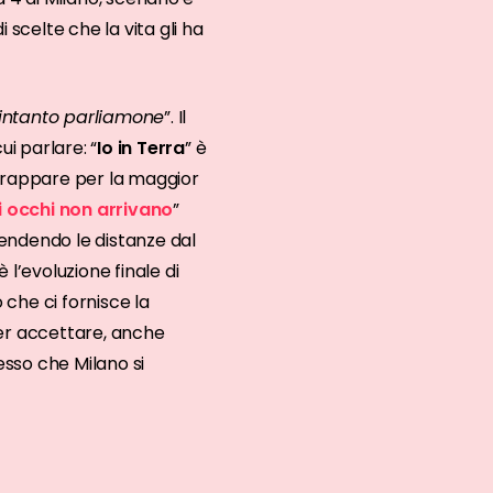
i scelte che la vita gli ha
 intanto parliamone
”. Il
ui parlare: “
Io in Terra
” è
l rappare per la maggior
i occhi non arrivano
”
endendo le distanze dal
 è l’evoluzione finale di
che ci fornisce la
per accettare, anche
sso che Milano si