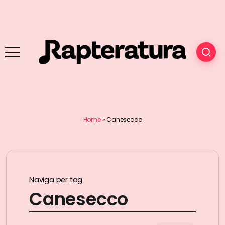
Home
»
Canesecco
Naviga per tag
Canesecco