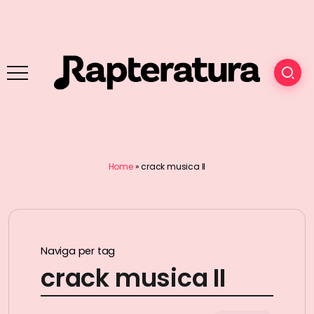
Home
»
crack musica II
Naviga per tag
crack musica II