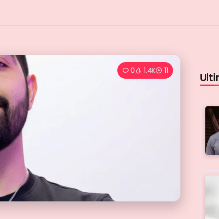
0
1.4K
11
Ulti