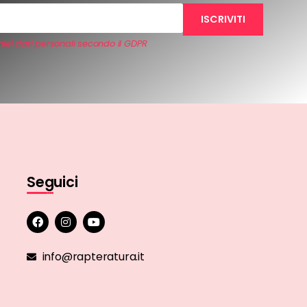
iei dati personali secondo il GDPR
Seguici
info@rapteratura.it