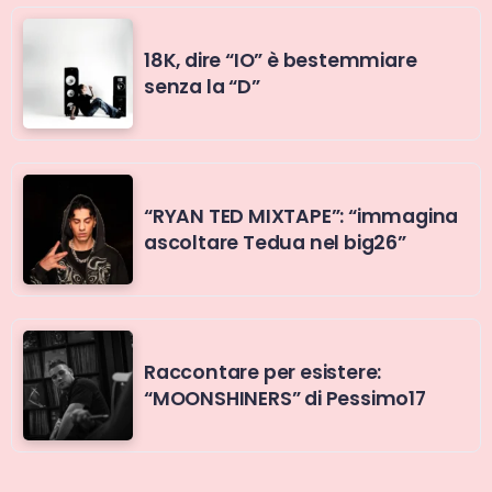
18K, dire “IO” è bestemmiare
senza la “D”
“RYAN TED MIXTAPE”: “immagina
ascoltare Tedua nel big26”
Raccontare per esistere:
“MOONSHINERS” di Pessimo17