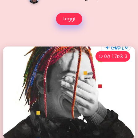
Leggi
0
1.7K
3