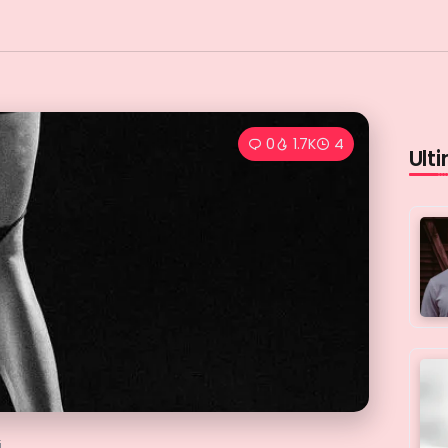
0
1.7K
4
Ulti
i