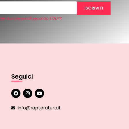
iei dati personali secondo il GDPR
Seguici
info@rapteratura.it