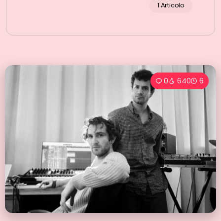
1 Articolo
0
640
6