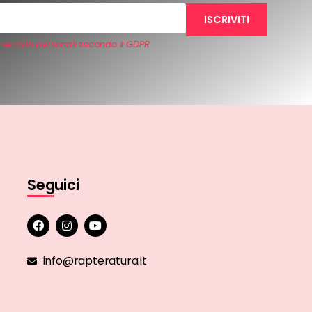
iei dati personali secondo il GDPR
Seguici
info@rapteratura.it