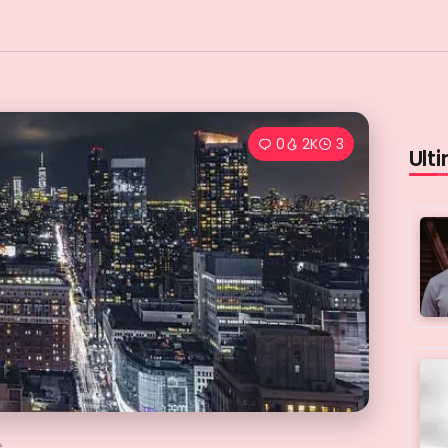
0
2K
3
Ulti
e