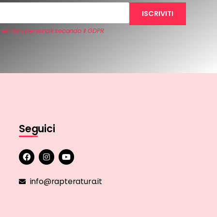
iei dati personali secondo il GDPR
Seguici
info@rapteratura.it