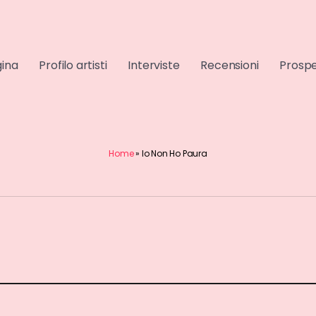
gina
Profilo artisti
Interviste
Recensioni
Prospe
Home
»
Io Non Ho Paura