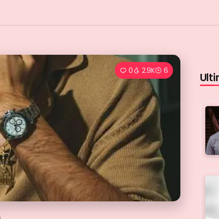
0
2.9K
6
Ulti
i