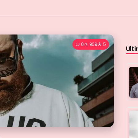
0
909
5
Ulti
i