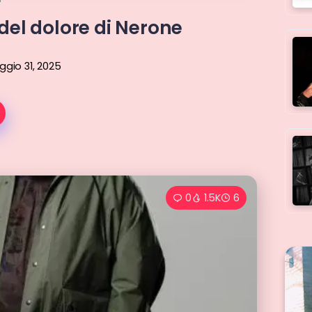
 del dolore di Nerone
gio 31, 2025
0
1.5K
6