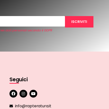
iei dati personali secondo il GDPR
Seguici
info@rapteratura.it