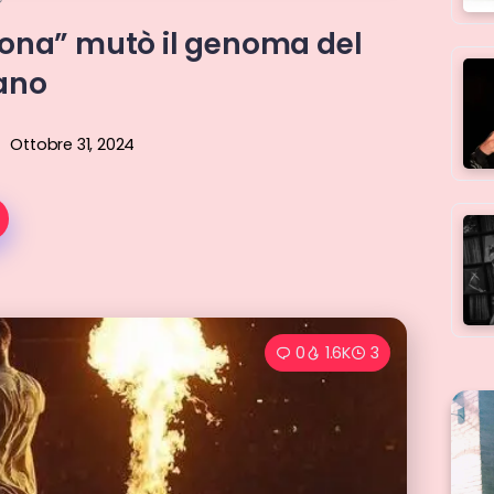
ona” mutò il genoma del
iano
Ottobre 31, 2024
0
1.6K
3