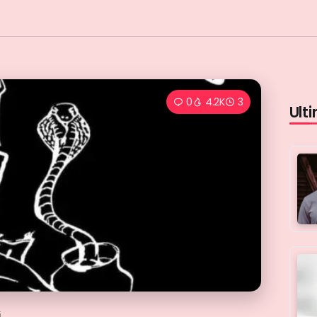
0
4.2K
3
Ulti
i