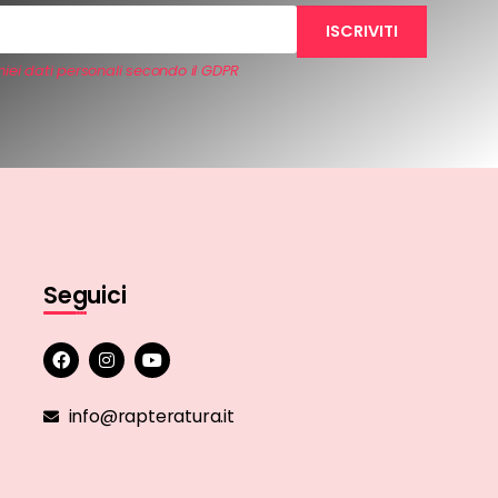
iei dati personali secondo il GDPR
Seguici
info@rapteratura.it