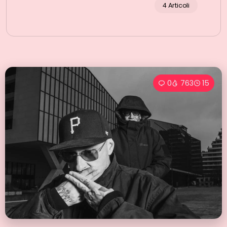
4 Articoli
0
763
15