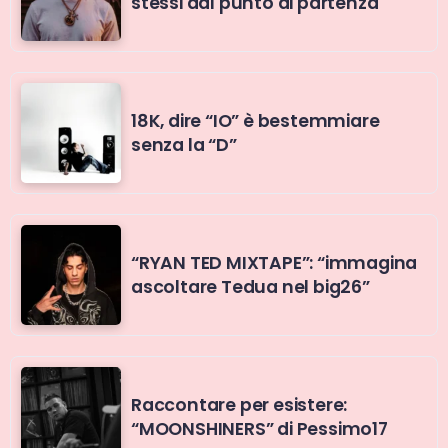
stessi dal punto di partenza
18K, dire “IO” è bestemmiare
senza la “D”
“RYAN TED MIXTAPE”: “immagina
ascoltare Tedua nel big26”
Raccontare per esistere:
“MOONSHINERS” di Pessimo17