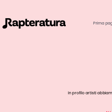
Prima pa
ARTISTI EMERGENTI
ARTISTI AFFE
In profilo artisti abbia
Giovane Feddini
Gianni Bi