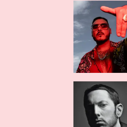
ARTISTI ESTERI
ARTISTI AFFE
Eminem
DrefGo