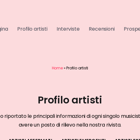
gina
Profilo artisti
Interviste
Recensioni
Prospe
Home
»
Profilo artisti
Profilo artisti
RMATI
ARTISTI AFFERMATI
mo riportato le principali informazioni di ogni singolo musi
smark
Ghali
avere un posto di rilievo nella nostra rivista.