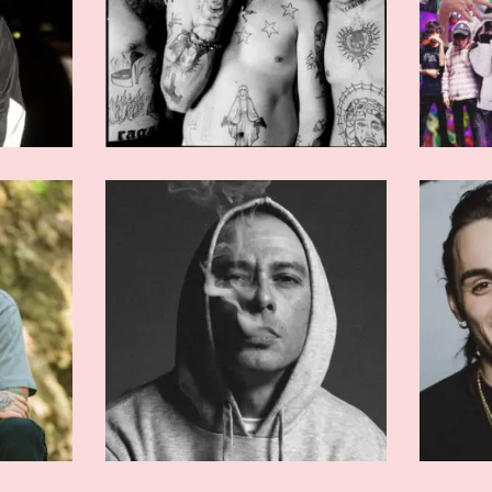
RMATI
ARTISTI AFFERMATI
bra
Ernia
RMATI
ARTISTI AFFERMATI
a
Emis Killa