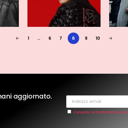
1
…
6
7
8
9
10
imani aggiornato.
Consento al trattamento dei m