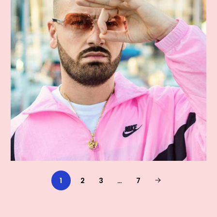
1
2
3
…
7