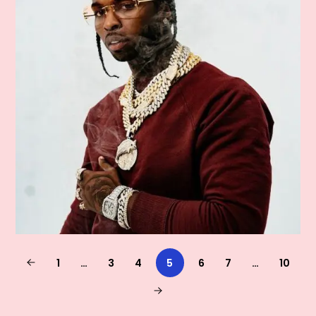
1
…
3
4
5
6
7
…
10