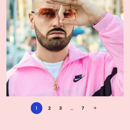
1
2
3
…
7