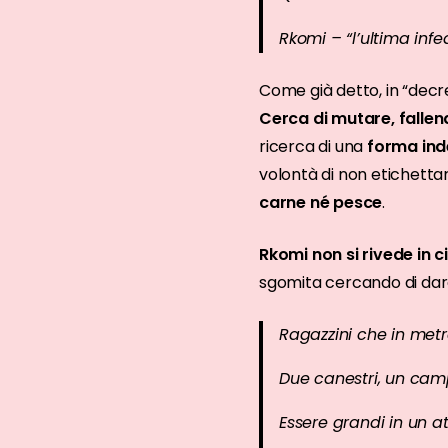
Rkomi – “l’ultima infe
Come già detto, in “decr
Cerca di mutare, falle
ricerca di una
forma ind
volontà di non etichettar
carne né pesce
.
Rkomi non si rivede in 
sgomita cercando di dare 
Ragazzini che in metr
Due canestri, un cam
Essere grandi in un at