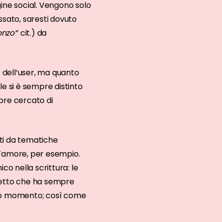
ine social. Vengono solo
essato, saresti dovuto
ronzo”
cit.) da
 dell’user, ma quanto
ale si è sempre distinto
pre cercato di
ti da tematiche
 l’amore, per esempio.
co nella scrittura: le
spetto che ha sempre
uesto momento; così come