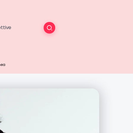
ttive
nea