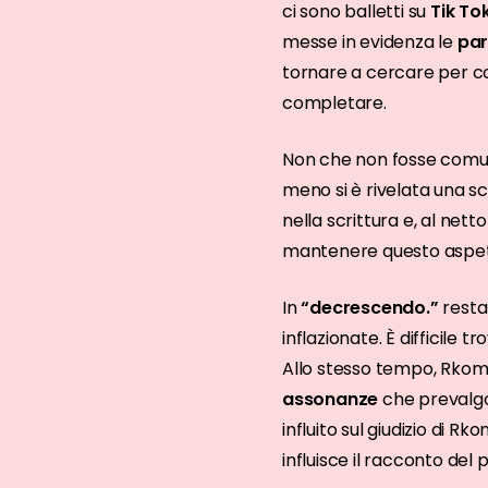
ci sono balletti su
Tik To
messe in evidenza le
par
tornare a cercare per c
completare.
Non che non fosse comunq
meno si è rivelata una sce
nella scrittura e, al netto
mantenere questo aspett
In
“decrescendo.”
resta
inflazionate. È difficile
Allo stesso tempo, Rkomi 
assonanze
che prevalg
influito sul giudizio di 
influisce il racconto del 