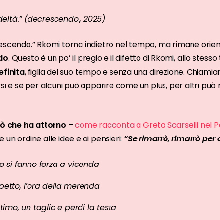
deltà.” (decrescendo., 2025)
escendo.” Rkomi torna indietro nel tempo, ma rimane orienta
ndo
. Questo è un po’ il pregio e il difetto di Rkomi, allo ste
efinita
, figlia del suo tempo e senza una direzione. Chiamiam
si e se per alcuni può apparire come un plus, per altri può 
ciò che ha attorno
–
come racconta a Greta Scarselli nel
un ordine alle idee e ai pensieri:
“Se rimarrò, rimarrò per 
o si fanno forza a vicenda
petto, l’ora della merenda
timo, un taglio e perdi la testa