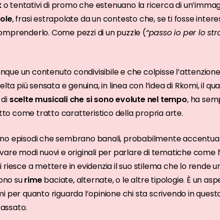
k
o tentativi di promo che estenuano la ricerca di un’immag
ole
, frasi estrapolate da un contesto che, se ti fosse inter
omprenderlo. Come pezzi di un puzzle (
“passo io per lo st
ue un contenuto condivisibile e che colpisse l’attenzione
lta più sensata e genuina, in linea con l’idea di Rkomi, il qu
 di
scelte musicali che si sono evolute nel tempo
, ha sem
o come tratto caratteristico della propria arte.
no episodi che sembrano banali, probabilmente accentua
 trovare modi nuovi e originali per parlare di tematiche come
riesce a mettere in evidenzia il suo stilema che lo rende uni
ono su
rime
baciate, alternate, o le altre tipologie. È un a
Rkomi per quanto riguarda l’opinione chi sta scrivendo in q
passato.