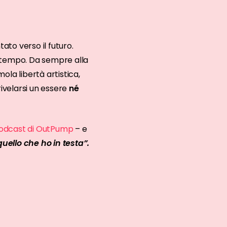
to verso il futuro.
sso tempo. Da sempre alla
ola libertà artistica,
rivelarsi un essere
né
 Podcast di OutPump
– e
quello che ho in testa”.