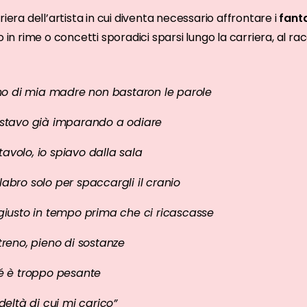
riera dell’artista in cui diventa necessario affrontare i
fant
o in rime o concetti sporadici sparsi lungo la carriera, al r
 di mia madre non bastaron le parole
 stavo già imparando a odiare
 tavolo, io spiavo dalla sala
abro solo per spaccargli il cranio
giusto in tempo prima che ci ricascasse
treno, pieno di sostanze
hé è troppo pesante
deltà di cui mi carico”