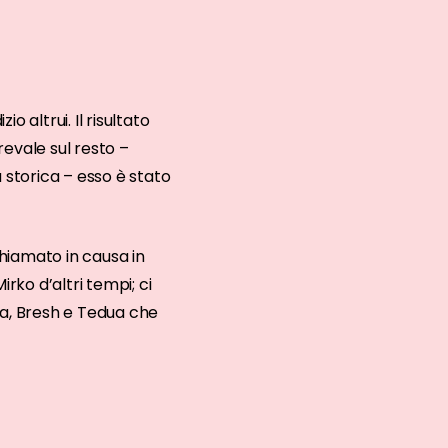
io altrui. Il risultato
evale sul resto –
 storica – esso è stato
hiamato in causa in
rko d’altri tempi; ci
za, Bresh e Tedua che