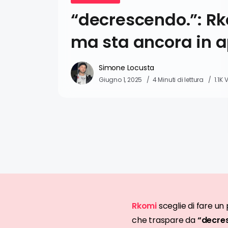
“decrescendo.”: R
ma sta ancora in 
Simone Locusta
Giugno 1, 2025
4 Minuti di lettura
1.1K 
Rkomi
sceglie di fare un 
che traspare da
“decre