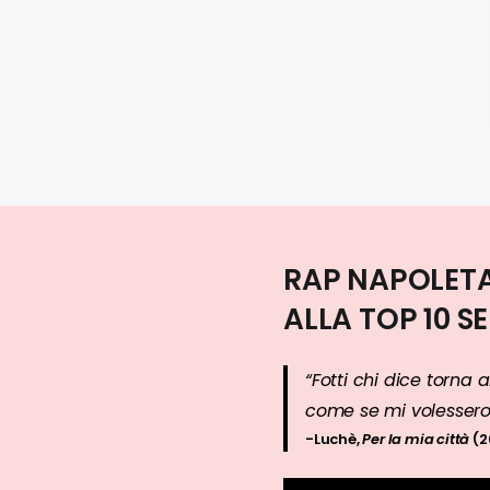
RAP NAPOLET
ALLA TOP 10 
“Fotti chi dice torna 
come se mi volessero 
-Luchè,
Per la mia città
(2