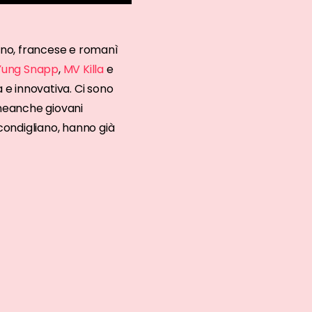
no, francese e romanì
Yung Snapp
,
MV Killa
e
 e innovativa. Ci sono
neanche giovani
econdigliano, hanno già