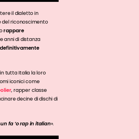
ere il dialetto in
e del riconoscimento
to
rappare
e anni di distanza
definitivamente
n tutta Italia la loro
nomi iconici come
olier
, rapper classe
cinare decine di dischi di
un fa ‘o rap in italian
».