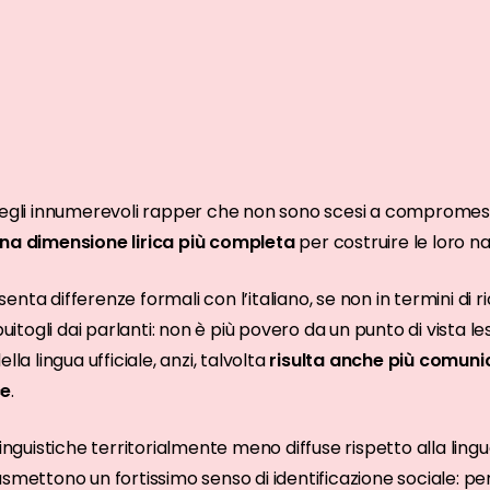
degli innumerevoli rapper che non sono scesi a compromess
na dimensione lirica più completa
per costruire le loro na
resenta differenze formali con l’italiano, se non in termini di
buitogli dai parlanti: non è più povero da un punto di vista le
lla lingua ufficiale, anzi, talvolta
risulta anche più comuni
ce
.
linguistiche territorialmente meno diffuse rispetto alla lin
smettono un fortissimo senso di identificazione sociale: perc