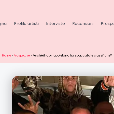
gina
Profilo artisti
Interviste
Recensioni
Prospe
Home
»
Prospettive
»
Perché il rap napoletano ha spaccato le classifiche?