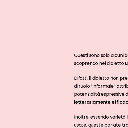
Questi sono solo alcuni 
scoprendo nel dialetto
u
Difatti, il dialetto non p
di ruolo “informale” attri
potenzialità espressive de
letterariamente effica
Inoltre, essendo varietà 
usate, queste parlate tra