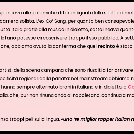
ispondeva alle polemiche di fan indignati dalla scelta di mett
carriera solista. L’ex Co’ Sang, per quanto ben consapevol
utta Italia grazie alla musica in dialetto, sottolineava quan
oletano
potesse circoscrivere troppo il suo pubblico. A sett
anzone, abbiamo avuto la conferma che quel
recinto
è stato
i artisti della scena campana che sono riusciti a far arrivare i
cificità regionali della parlata: nel mainstream abbiamo 
 hanno sempre alternato brani in italiano e in dialetto, o
Ge
talia, che, pur non rinunciando al napoletano, continua a ma
nza troppi peli sulla lingua, «
uno ‘re miglior rapper italian n