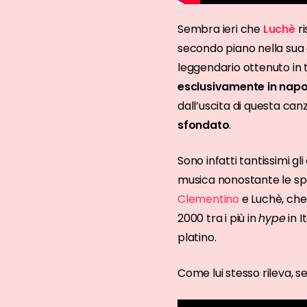
Sembra ieri che
Luchè
r
secondo piano nella sua 
leggendario ottenuto in t
esclusivamente in nap
dall’uscita di questa c
sfondato
.
Sono infatti tantissimi gl
musica nonostante le spe
Clementino
e Luchè, che
2000 tra i più in
hype
in I
platino.
Come lui stesso rileva, se