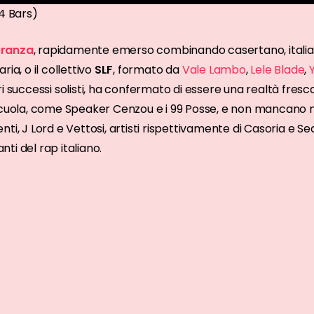
64 Bars)
ranza
, rapidamente emerso combinando casertano, italia
ia, o il collettivo
SLF
, formato da
Vale Lambo
,
Lele Blade
,
i successi solisti, ha confermato di essere una realtà fresca
 scuola, come Speaker Cenzou e i 99 Posse, e non mancano 
ti, J Lord e Vettosi, artisti rispettivamente di Casoria e S
anti del rap italiano.